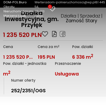
DOM-POL Biuro
Wertera
dom-polnieruchomosci@wp.pl
81 445
0
Obrotu
54
Nieruchomościami-
20-713
Działka
Działka | Sprzedaż |
Marzena Łojek
Lublin
inwestycyjna, gm.
Zamość Stary
Przyłęk
1 235 520 PLN
2
Cena
Cena za m
Pow. działki
2
1 235 520 PLN
195 PLN
6 336 m
Pow. działki - jednostka
Przeznaczenie
2
m
Usługowa
Numer oferty
252/2351/OGS