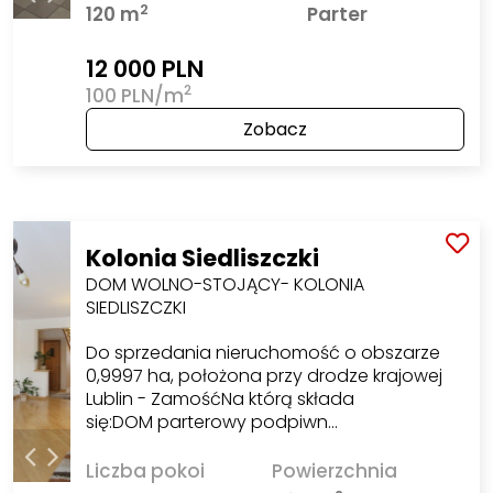
2
120 m
Parter
12 000 PLN
2
100 PLN/m
Zobacz
Kolonia Siedliszczki
DOM WOLNO-STOJĄCY- KOLONIA
SIEDLISZCZKI
Do sprzedania nieruchomość o obszarze
0,9997 ha, położona przy drodze krajowej
Lublin - ZamośćNa którą składa
się:DOM parterowy podpiwn…
Liczba pokoi
Powierzchnia