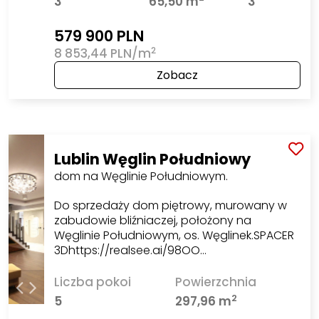
3
65,50 m
3
579 900 PLN
2
8 853,44 PLN/m
Zobacz
Lublin Węglin Południowy
dom na Węglinie Południowym.
Do sprzedaży dom piętrowy, murowany w
zabudowie bliźniaczej, położony na
Węglinie Południowym, os. Węglinek.SPACER
3Dhttps://realsee.ai/98OO…
Liczba pokoi
Powierzchnia
2
5
297,96 m