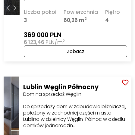
Liczba pokoi
Powierzchnia
Piętro
2
3
60,26 m
4
369 000 PLN
2
6 123,46 PLN/m
Zobacz
Lublin Węglin Północny
Dom na sprzedaż Węglin
Do sprzedaży dom w zabudowie bliźniaczej,
położony w zachodniej części miasta
Lublina w dzielnicy Węglin-Północ w osiedlu
domków jednorodzin…